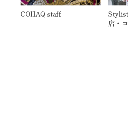
COHAQ staff
Styl
店・