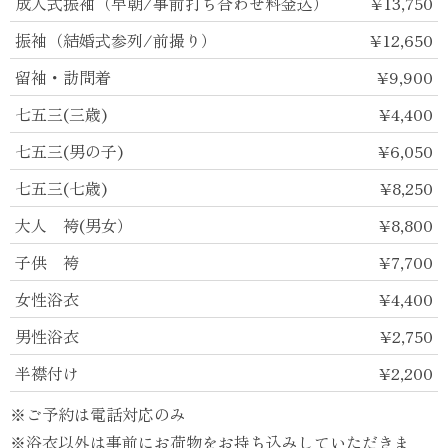
成人式振袖（早朝/事前打ち合わせ料金込）
¥13,750
振袖（結婚式参列/前撮り）
¥12,650
留袖・訪問着
¥9,900
七五三(三歳)
¥4,400
七五三(男の子)
¥6,050
七五三(七歳)
¥8,250
大人 袴(男女）
¥8,800
子供 袴
¥7,700
女性浴衣
¥4,400
男性浴衣
¥2,750
半襟付け
¥2,200
※ご予約は電話対応のみ
※浴衣以外は事前にお荷物をお持ち込みしていただきま